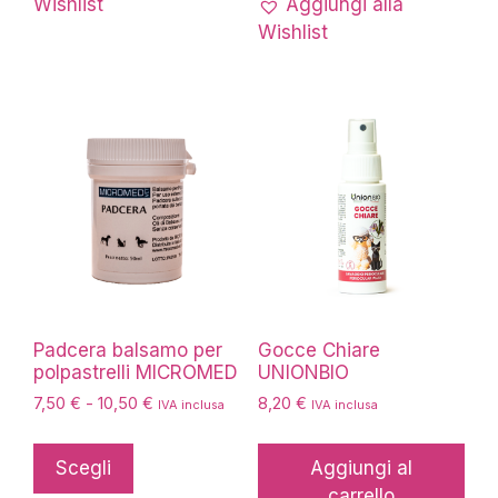
Wishlist
Aggiungi alla
Le
Wishlist
opzioni
possono
essere
scelte
nella
pagina
del
prodotto
Padcera balsamo per
Gocce Chiare
polpastrelli MICROMED
UNIONBIO
Fascia
7,50
€
-
10,50
€
8,20
€
IVA inclusa
IVA inclusa
di
Questo
prezzo:
prodotto
Scegli
Aggiungi al
da
ha
carrello
7,50 €