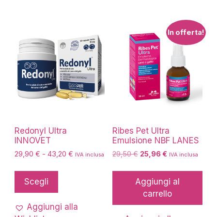
In offerta!
Redonyl Ultra
Ribes Pet Ultra
INNOVET
Emulsione NBF LANES
Fascia
Il
Il
29,90
€
-
43,20
€
29,50
€
25,96
€
IVA inclusa
IVA inclusa
di
prezzo
prezzo
Questo
prezzo:
originale
attuale
prodotto
Scegli
Aggiungi al
da
era:
è:
ha
carrello
29,90 €
29,50 €.
25,96 €.
più
a
Aggiungi alla
43,20 €
varianti.