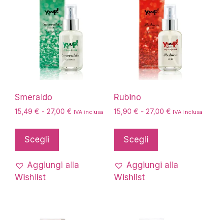
scelte
nella
pagina
del
prodotto
Smeraldo
Rubino
Fascia
Fascia
15,49
€
-
27,00
€
15,90
€
-
27,00
€
IVA inclusa
IVA inclusa
di
di
Questo
Questo
prezzo:
prezzo:
prodotto
prodotto
Scegli
Scegli
da
da
ha
ha
15,49 €
15,90 €
più
più
a
a
Aggiungi alla
Aggiungi alla
27,00 €
27,00 €
varianti.
varianti.
Wishlist
Wishlist
Le
Le
opzioni
opzioni
possono
possono