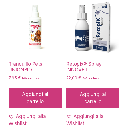
essere
scelte
nella
pagina
del
prodotto
Tranquillo Pets
Retopix® Spray
UNIONBIO
INNOVET
7,95
€
22,00
€
IVA inclusa
IVA inclusa
Aggiungi al
Aggiungi al
carrello
carrello
Aggiungi alla
Aggiungi alla
Wishlist
Wishlist