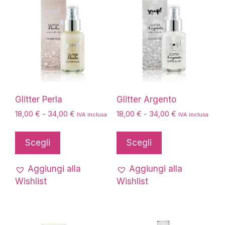
essere
essere
scelte
scelte
nella
nella
pagina
pagina
del
del
prodotto
prodotto
Glitter Perla
Glitter Argento
Fascia
Fascia
18,00
€
-
34,00
€
18,00
€
-
34,00
€
IVA inclusa
IVA inclusa
di
di
Questo
Questo
prezzo:
prezzo:
prodotto
prodotto
Scegli
Scegli
da
da
ha
ha
18,00 €
18,00 €
più
più
a
a
Aggiungi alla
Aggiungi alla
34,00 €
34,00 €
varianti.
varianti.
Wishlist
Wishlist
Le
Le
opzioni
opzioni
possono
possono