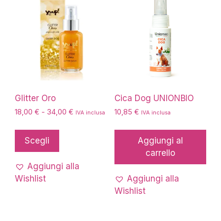
essere
essere
scelte
scelte
nella
nella
pagina
pagina
del
del
prodotto
prodotto
Glitter Oro
Cica Dog UNIONBIO
Fascia
18,00
€
-
34,00
€
10,85
€
IVA inclusa
IVA inclusa
di
Questo
prezzo:
prodotto
Scegli
Aggiungi al
da
ha
carrello
18,00 €
più
a
Aggiungi alla
34,00 €
varianti.
Wishlist
Aggiungi alla
Le
Wishlist
opzioni
possono