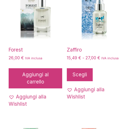
Forest
Zaffiro
Fascia
26,00
€
15,49
€
-
27,00
€
IVA inclusa
IVA inclusa
di
Questo
prezzo:
prodotto
Aggiungi al
Scegli
da
ha
carrello
15,49 €
più
a
Aggiungi alla
27,00 €
varianti.
Aggiungi alla
Wishlist
Le
Wishlist
opzioni
possono
essere