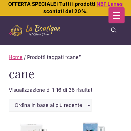
OFFERTA SPECIALE! Tutti i prodotti
NBF Lanes
scontati del 20%.
Vai
al
contenuto
Home
/ Prodotti taggati “cane”
cane
Ordina
Visualizzazione di 1-16 di 36 risultati
in
base
al
più
recente