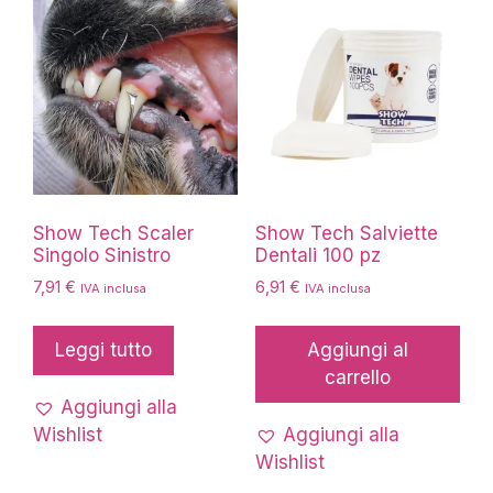
Show Tech Scaler
Show Tech Salviette
Singolo Sinistro
Dentali 100 pz
7,91
€
6,91
€
IVA inclusa
IVA inclusa
Leggi tutto
Aggiungi al
carrello
Aggiungi alla
Wishlist
Aggiungi alla
Wishlist