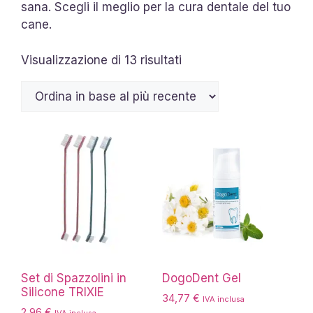
sana. Scegli il meglio per la cura dentale del tuo
cane.
Ordina
Visualizzazione di 13 risultati
in
base
al
più
recente
Set di Spazzolini in
DogoDent Gel
Silicone TRIXIE
34,77
€
IVA inclusa
2,96
€
IVA inclusa