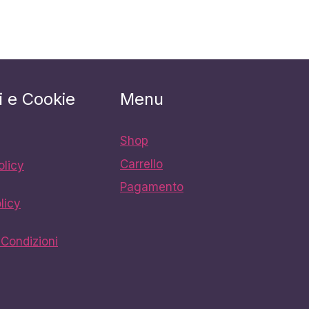
i e Cookie
Menu
Shop
Carrello
olicy
Pagamento
licy
 Condizioni