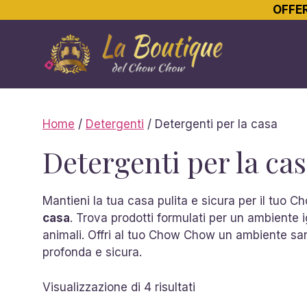
OFFER
Vai
al
contenuto
Home
/
Detergenti
/ Detergenti per la casa
Detergenti per la ca
Mantieni la tua casa pulita e sicura per il tu
casa
. Trova prodotti formulati per un ambiente
animali. Offri al tuo Chow Chow un ambiente sano
profonda e sicura.
Ordina
Visualizzazione di 4 risultati
in