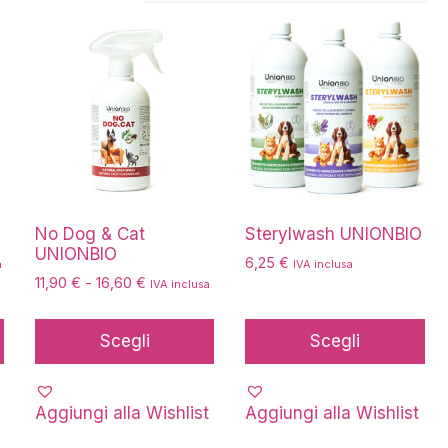
Questo
Questo
prodotto
prodotto
ha
ha
più
più
varianti.
varianti.
Le
Le
opzioni
opzioni
possono
possono
essere
essere
No Dog & Cat
Sterylwash UNIONBIO
UNIONBIO
scelte
scelte
6,25
€
a
IVA inclusa
nella
nella
Fascia
11,90
€
-
16,60
€
IVA inclusa
di
pagina
pagina
prezzo:
del
del
Scegli
Scegli
da
prodotto
prodotto
11,90 €
a
16,60 €
Aggiungi alla Wishlist
Aggiungi alla Wishlist