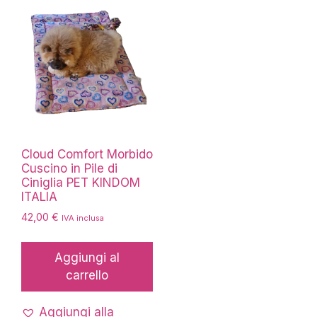
essere
scelte
nella
pagina
del
prodotto
Cloud Comfort Morbido
Cuscino in Pile di
Ciniglia PET KINDOM
ITALIA
42,00
€
IVA inclusa
Aggiungi al
carrello
Aggiungi alla