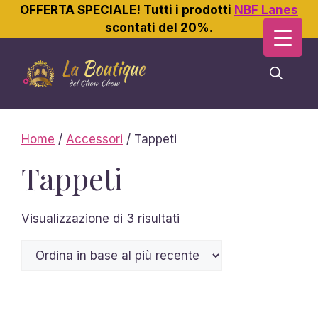
OFFERTA SPECIALE! Tutti i prodotti
NBF Lanes
scontati del 20%.
Vai
al
contenuto
Home
/
Accessori
/ Tappeti
Tappeti
Ordina
Visualizzazione di 3 risultati
in
base
al
più
recente