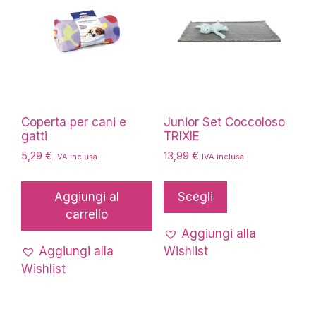
Coperta per cani e
Junior Set Coccoloso
gatti
TRIXIE
5,29
€
13,99
€
IVA inclusa
IVA inclusa
Questo
prodotto
Aggiungi al
Scegli
ha
carrello
più
Aggiungi alla
varianti.
Aggiungi alla
Wishlist
Le
Wishlist
opzioni
possono