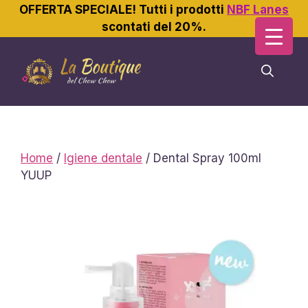
OFFERTA SPECIALE! Tutti i prodotti
NBF Lanes
scontati del 20%.
Vai
al
contenuto
Home
/
Igiene dentale
/ Dental Spray 100ml
YUUP