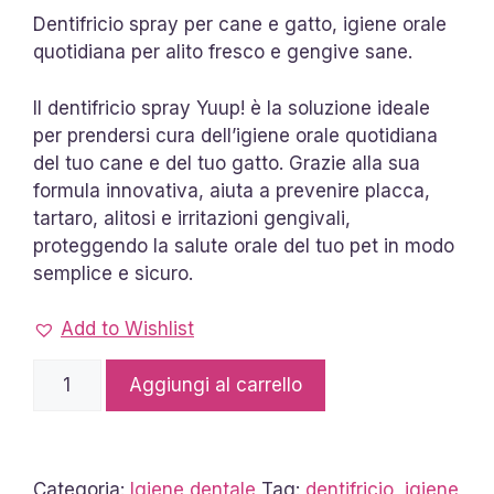
Dentifricio spray per cane e gatto, igiene orale
quotidiana per alito fresco e gengive sane.
Il dentifricio spray Yuup! è la soluzione ideale
per prendersi cura dell’igiene orale quotidiana
del tuo cane e del tuo gatto. Grazie alla sua
formula innovativa, aiuta a prevenire placca,
tartaro, alitosi e irritazioni gengivali,
proteggendo la salute orale del tuo pet in modo
semplice e sicuro.
Add to Wishlist
Dental
Aggiungi al carrello
Spray
100ml
YUUP
quantità
Categoria:
Igiene dentale
Tag:
dentifricio
,
igiene