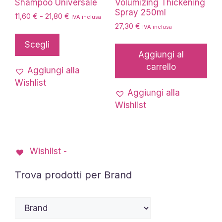
Shampoo Universale
Volumizing Thickening
Spray 250ml
Fascia
11,60
€
-
21,80
€
IVA inclusa
di
27,30
€
IVA inclusa
Questo
prezzo:
prodotto
Scegli
da
Aggiungi al
ha
11,60 €
carrello
più
a
Aggiungi alla
21,80 €
varianti.
Wishlist
Le
Aggiungi alla
opzioni
Wishlist
possono
essere
scelte
Wishlist -
nella
pagina
Trova prodotti per Brand
del
prodotto