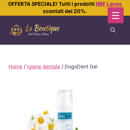
OFFERTA SPECIALE! Tutti i prodotti
NBF Lanes
scontati del 20%.
Vai
al
contenuto
Home
/
Igiene dentale
/ DogoDent Gel