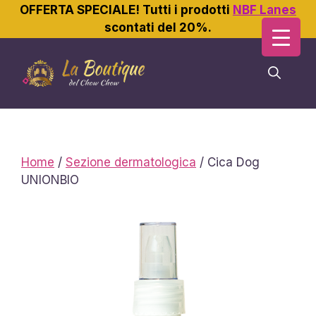
OFFERTA SPECIALE! Tutti i prodotti
NBF Lanes
scontati del 20%.
Vai
al
contenuto
Home
/
Sezione dermatologica
/ Cica Dog
UNIONBIO