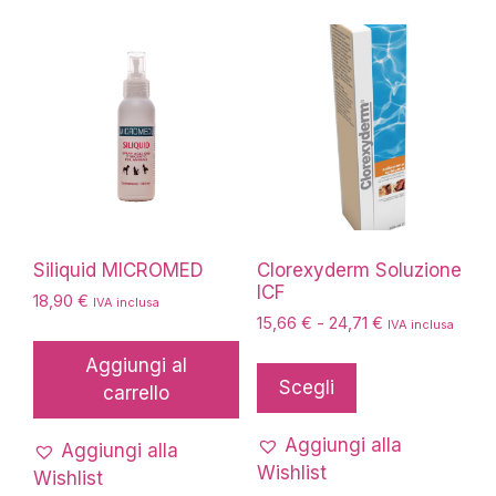
Siliquid MICROMED
Clorexyderm Soluzione
ICF
18,90
€
IVA inclusa
Fascia
15,66
€
-
24,71
€
IVA inclusa
di
Questo
Aggiungi al
prezzo:
prodotto
Scegli
carrello
da
ha
15,66 €
più
a
Aggiungi alla
Aggiungi alla
24,71 €
varianti.
Wishlist
Wishlist
Le