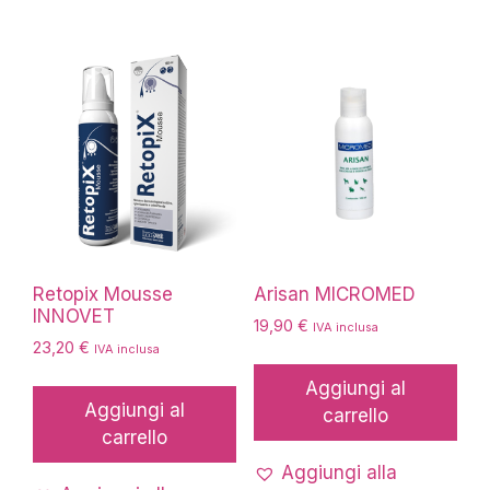
opzioni
possono
essere
scelte
nella
pagina
del
prodotto
Retopix Mousse
Arisan MICROMED
INNOVET
19,90
€
IVA inclusa
23,20
€
IVA inclusa
Aggiungi al
Aggiungi al
carrello
carrello
Aggiungi alla