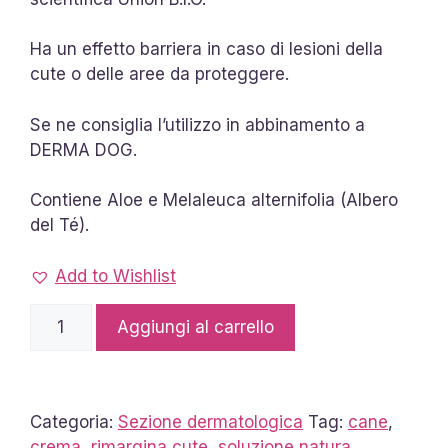
Ha un effetto barriera in caso di lesioni della
cute o delle aree da proteggere.
Se ne consiglia l’utilizzo in abbinamento a
DERMA DOG.
Contiene Aloe e Melaleuca alternifolia (Albero
del Té).
Add to Wishlist
Cica
Aggiungi al carrello
Dog
UNIONBIO
quantità
Categoria:
Sezione dermatologica
Tag:
cane
,
crema
,
rimargina cute
,
soluzione natura
,