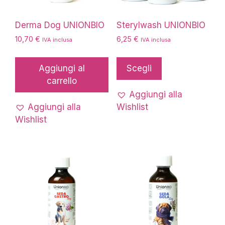
Derma Dog UNIONBIO
Sterylwash UNIONBIO
10,70
€
6,25
€
IVA inclusa
IVA inclusa
Questo
prodotto
Aggiungi al
Scegli
ha
carrello
più
Aggiungi alla
varianti.
Aggiungi alla
Wishlist
Le
Wishlist
opzioni
possono
essere
scelte
nella
pagina
del
prodotto