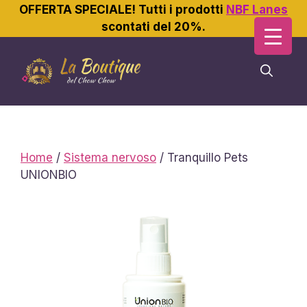
OFFERTA SPECIALE! Tutti i prodotti
NBF Lanes
scontati del 20%.
Vai
al
contenuto
Home
/
Sistema nervoso
/ Tranquillo Pets
UNIONBIO