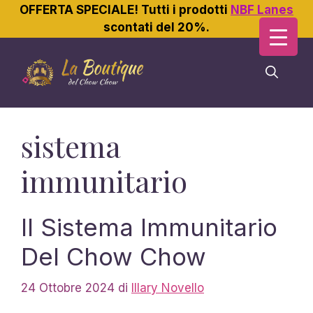
OFFERTA SPECIALE! Tutti i prodotti
NBF Lanes
scontati del 20%.
Vai
al
contenuto
sistema
immunitario
Il Sistema Immunitario
Del Chow Chow
24 Ottobre 2024
di
Illary Novello