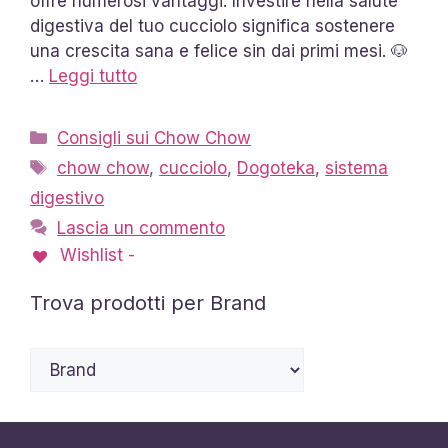
offre numerosi vantaggi: Investire nella salute
digestiva del tuo cucciolo significa sostenere
una crescita sana e felice sin dai primi mesi. 🐶
…
Leggi tutto
Categorie
Consigli sui Chow Chow
Tag
chow chow
,
cucciolo
,
Dogoteka
,
sistema
digestivo
Lascia un commento
Wishlist -
Trova prodotti per Brand