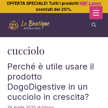
OFFERTA SPECIALE! Tutti i prodotti
NBF Lanes
scontati del 20%.
Vai
al
contenuto
cucciolo
Perché è utile usare il
prodotto
DogoDigestive in un
cucciolo in crescita?
29 Aprile 2025
di
Filippo