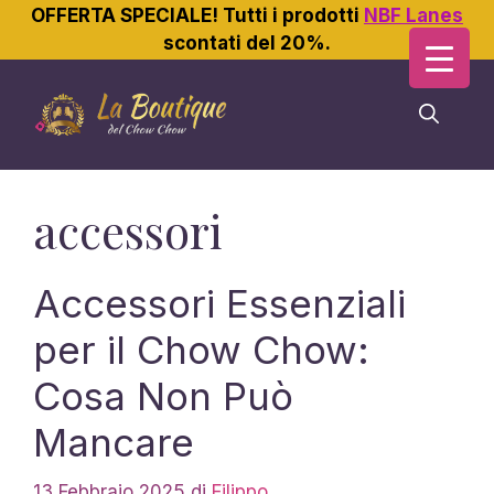
OFFERTA SPECIALE! Tutti i prodotti
NBF Lanes
scontati del 20%.
Vai
al
contenuto
accessori
Accessori Essenziali
per il Chow Chow:
Cosa Non Può
Mancare
13 Febbraio 2025
di
Filippo