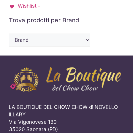
Wishlist -
essere
scelte
Trova prodotti per Brand
nella
pagina
del
prodotto
LA BOUTIQUE DEL CHOW CHOW di NOVELLO
ILLARY
Via Vigonovese 130
35020 Saonara (PD)