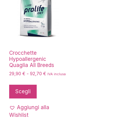
Crocchette
Hypoallergenic
Quaglia All Breeds
Fascia
29,90
€
-
92,70
€
IVA inclusa
di
Questo
prezzo:
prodotto
Scegli
da
ha
29,90 €
più
a
Aggiungi alla
92,70 €
varianti.
Wishlist
Le
opzioni
possono