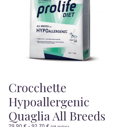
Crocchette
Hypoallergenic
Quaglia All Breeds
Fascia
29,90
€
-
92,70
€
IVA inclusa