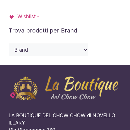
possono
essere
Wishlist -
scelte
nella
Trova prodotti per Brand
pagina
del
prodotto
LA BOUTIQUE DEL CHOW CHOW di NOVELLO
ILLARY
Via Vigonovese 130