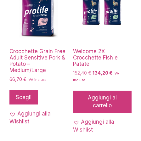
Crocchette Grain Free
Welcome 2X
Adult Sensitive Pork &
Crocchette Fish e
Potato –
Patate
Medium/Large
Il
Il
152,40
€
134,20
€
IVA
66,70
€
prezzo
prezzo
IVA inclusa
inclusa
originale
attuale
Questo
era:
è:
prodotto
Scegli
Aggiungi al
152,40 €.
134,20 €.
ha
carrello
più
Aggiungi alla
varianti.
Wishlist
Aggiungi alla
Le
Wishlist
opzioni