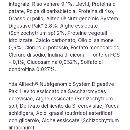
integrale, Riso venere 9,1%, Lieviti, Proteina di
patate, Polpa di barbabietola, Proteina di riso,
Grasso di pollo, Alltech® Nutrigenomic System
Digestive Pak* 2,8%, Alghe essiccate
(Schizochytrium sp) 2%, Proteine vegetali
idrolizzate, Calcio carbonato, Olio di salmone
0,9%, Cloruro di potassio, Fosfato monocalcico,
Cloruro di sodio, Inulina di cicoria – fonte di FOS
– 0,1%, Glucosamina 0,032%, Solfato di
condroitina 0,027%.
*da Alltech® Nutrigenomic System Digestive
Pak: Lievito essiccato da Saccharomyces
cerevisiae, Alghe essiccate (Schizochytrium
sp.), Derivato del lievito da S. cerevisiae, Yucca
schidigera, Acidi grassi (butirrico) esterificati
con glicerolo, Alghe essiccate (Schizochytrium
limacinum).