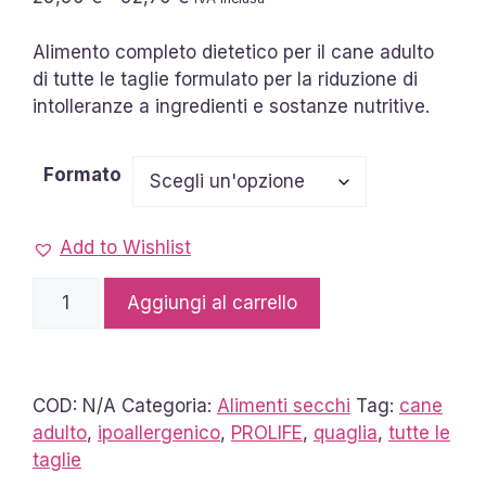
di
prezzo:
Alimento completo dietetico per il cane adulto
da
di tutte le taglie formulato per la riduzione di
29,90 €
intolleranze a ingredienti e sostanze nutritive.
a
92,70 €
Formato
Add to Wishlist
Crocchette
Aggiungi al carrello
Hypoallergenic
Quaglia
All
Breeds
COD:
N/A
Categoria:
Alimenti secchi
Tag:
cane
quantità
adulto
,
ipoallergenico
,
PROLIFE
,
quaglia
,
tutte le
taglie