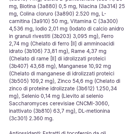
mg, Biotina (3a880) 0,5 mg, Niacina (3a314) 25
mg, Colina cloruro (3a890) 2.520 mg, L-
carnitina (3a910) 50 mg, Vitamina C (3a300)
4,536 mg, Iodio 2,01 mg (Iodato di calcio anidro
in granuli rivestiti (3b203) 3,095 mg), Ferro
2,74 mg (Chelato di ferro [II] di amminoacidi
idrato (3b106) 73,81 mg), Rame 4,37 mg
(Chelato di rame [II] di idrolizzati proteici
(3b407) 43,68 mg), Manganese 10,92 mg
(Chelato di manganese di idrolizzati proteici
(3b505) 109,2 mg), Zinco 54,6 mg (Chelato di
zinco di proteine idrolizzate (3b612) 1.250,34
mg), Selenio 0,14 mg (Lievito al selenio
Saccharomyces cerevisiae CNCMI-3060,
inattivato (3b810) 63,7 mg), DL-metionina
(3c301) 2.360 mg.
Antiossidanti: Estratti di tocoferolo da oli