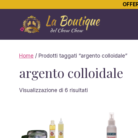
OFFER
Vai
al
contenuto
Home
/ Prodotti taggati “argento colloidale”
argento colloidale
Ordina
Visualizzazione di 6 risultati
in
base
al
più
recente