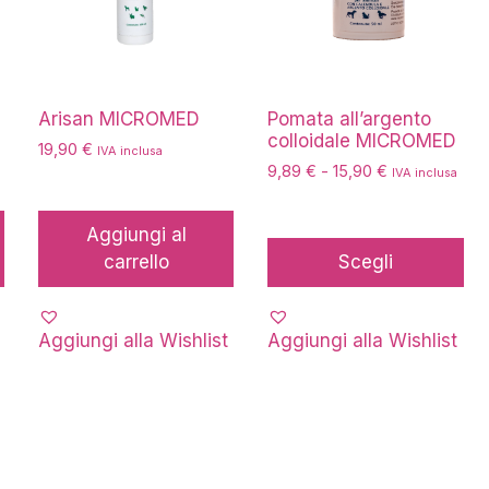
varianti.
Le
opzioni
possono
essere
Arisan MICROMED
Pomata all’argento
colloidale MICROMED
scelte
19,90
€
IVA inclusa
nella
Fascia
9,89
€
-
15,90
€
IVA inclusa
di
pagina
prezzo:
del
Aggiungi al
da
prodotto
carrello
Scegli
9,89 €
a
15,90 €
Aggiungi alla Wishlist
Aggiungi alla Wishlist