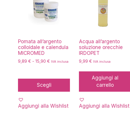
più
varianti.
Le
opzioni
possono
essere
Pomata all’argento
Acqua all’argento
colloidale e calendula
soluzione orecchie
scelte
MICROMED
IRDOPET
nella
Fascia
9,89
€
-
15,90
€
9,99
€
pagina
IVA inclusa
IVA inclusa
di
del
prezzo:
prodotto
Aggiungi al
da
Scegli
carrello
9,89 €
a
15,90 €
Aggiungi alla Wishlist
Aggiungi alla Wishlist