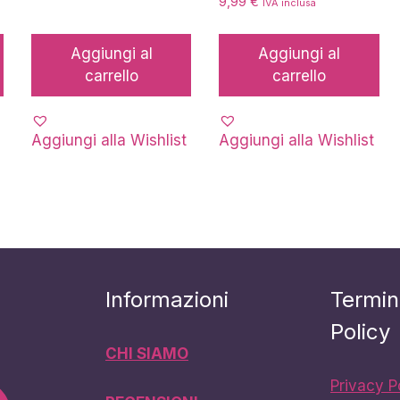
9,99
€
IVA inclusa
Aggiungi al
Aggiungi al
carrello
carrello
Aggiungi alla Wishlist
Aggiungi alla Wishlist
Informazioni
Termin
Policy
CHI SIAMO
Privacy P