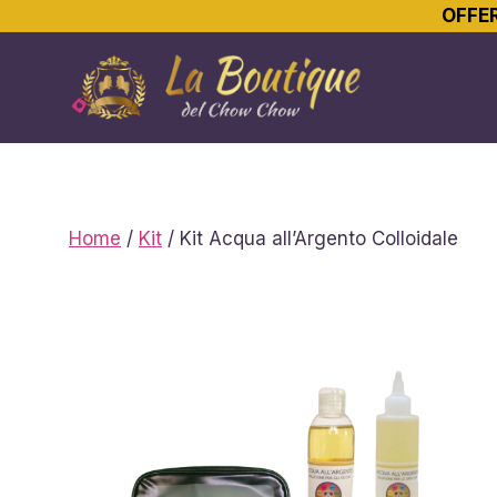
OFFER
Vai
al
contenuto
Home
/
Kit
/ Kit Acqua all’Argento Colloidale