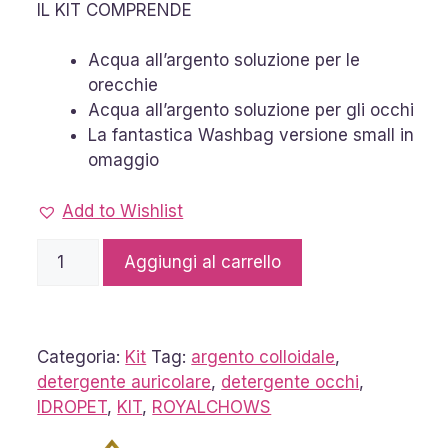
IL KIT COMPRENDE
Acqua all’argento soluzione per le
orecchie
Acqua all’argento soluzione per gli occhi
La fantastica Washbag versione small in
omaggio
Add to Wishlist
Kit
Aggiungi al carrello
Acqua
all'Argento
Colloidale
quantità
Categoria:
Kit
Tag:
argento colloidale
,
detergente auricolare
,
detergente occhi
,
IDROPET
,
KIT
,
ROYALCHOWS