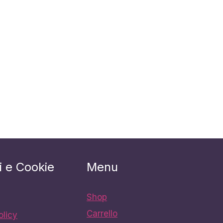
i e Cookie
Menu
Shop
Carrello
olicy