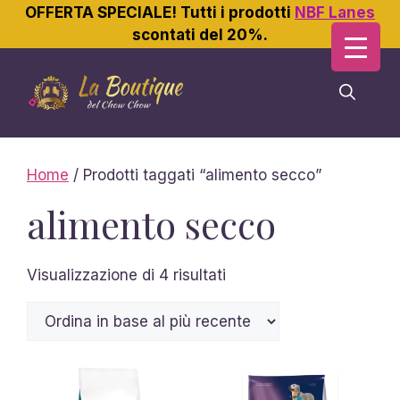
OFFERTA SPECIALE! Tutti i prodotti
NBF Lanes
scontati del 20%.
Vai
al
contenuto
Home
/ Prodotti taggati “alimento secco”
alimento secco
Ordina
Visualizzazione di 4 risultati
in
base
al
più
recente