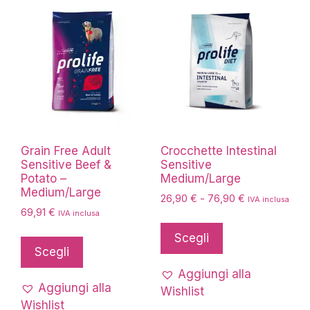
Grain Free Adult
Crocchette Intestinal
Sensitive Beef &
Sensitive
Potato –
Medium/Large
Medium/Large
Fascia
26,90
€
-
76,90
€
IVA inclusa
69,91
€
di
IVA inclusa
Questo
prezzo:
Questo
prodotto
Scegli
da
prodotto
Scegli
ha
26,90 €
ha
più
a
Aggiungi alla
più
76,90 €
Aggiungi alla
varianti.
Wishlist
varianti.
Wishlist
Le