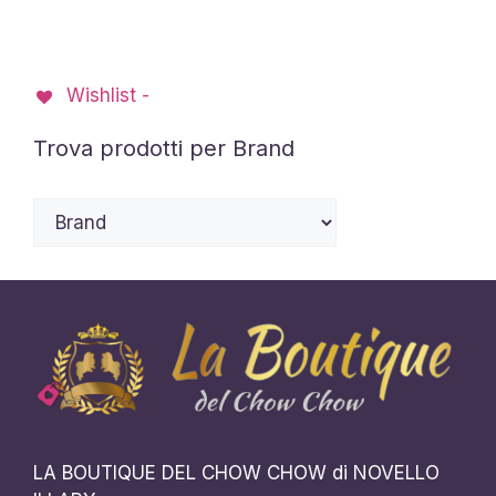
Le
opzioni
opzioni
possono
possono
essere
Wishlist -
essere
scelte
scelte
nella
Trova prodotti per Brand
nella
pagina
pagina
del
del
prodotto
prodotto
LA BOUTIQUE DEL CHOW CHOW di NOVELLO