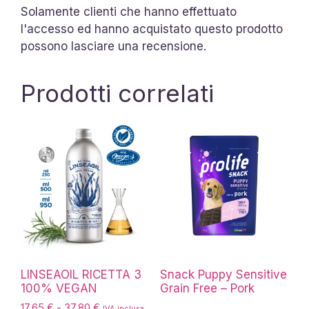
Solamente clienti che hanno effettuato
l'accesso ed hanno acquistato questo prodotto
possono lasciare una recensione.
Prodotti correlati
LINSEAOIL RICETTA 3
Snack Puppy Sensitive
100% VEGAN
Grain Free – Pork
Fascia
17,65
€
-
37,80
€
IVA inclusa