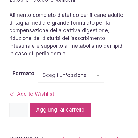
IVA inclusa
di
prezzo:
Alimento completo dietetico per il cane adulto
da
di taglia media e grande formulato per la
26,90 €
compensazione della cattiva digestione,
a
riduzione dei disturbi dell’assorbimento
76,90 €
intestinale e supporto al metabolismo dei lipidi
in caso di iperlipidemia.
Formato
Add to Wishlist
Crocchette
Aggiungi al carrello
Intestinal
Sensitive
Medium/Large
quantità