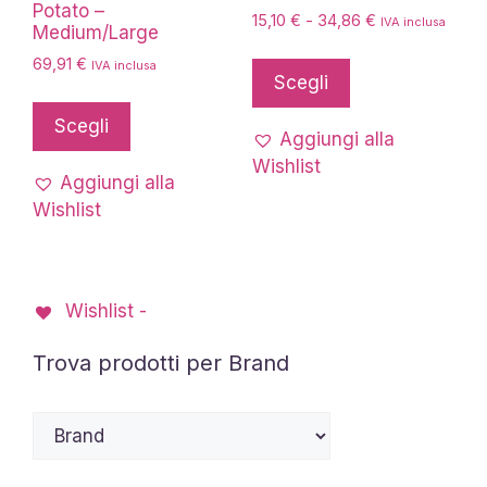
Potato –
Fascia
15,10
€
-
34,86
€
IVA inclusa
Medium/Large
di
Questo
69,91
€
prezzo:
IVA inclusa
prodotto
Scegli
da
Questo
ha
15,10 €
prodotto
Scegli
più
a
Aggiungi alla
ha
34,86 €
varianti.
Wishlist
più
Aggiungi alla
Le
varianti.
Wishlist
opzioni
Le
possono
opzioni
essere
possono
scelte
Wishlist -
essere
nella
scelte
pagina
Trova prodotti per Brand
nella
del
pagina
prodotto
del
prodotto