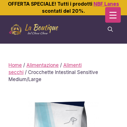
OFFERTA SPECIALE! Tutti i prodotti
NBF Lanes
scontati del 20%.
Vai
al
contenuto
Home
/
Alimentazione
/
Alimenti
secchi
/ Crocchette Intestinal Sensitive
Medium/Large