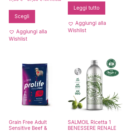
di
Leggi tutto
Questo
prezzo:
prodotto
Scegli
da
ha
Aggiungi alla
17,65 €
più
a
Wishlist
Aggiungi alla
37,80 €
varianti.
Wishlist
Le
opzioni
possono
essere
scelte
nella
pagina
del
prodotto
Grain Free Adult
SALMOIL Ricetta 1
Sensitive Beef &
BENESSERE RENALE