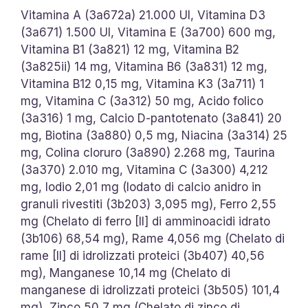
Vitamina A (3a672a) 21.000 UI, Vitamina D3
(3a671) 1.500 UI, Vitamina E (3a700) 600 mg,
Vitamina B1 (3a821) 12 mg, Vitamina B2
(3a825ii) 14 mg, Vitamina B6 (3a831) 12 mg,
Vitamina B12 0,15 mg, Vitamina K3 (3a711) 1
mg, Vitamina C (3a312) 50 mg, Acido folico
(3a316) 1 mg, Calcio D-pantotenato (3a841) 20
mg, Biotina (3a880) 0,5 mg, Niacina (3a314) 25
mg, Colina cloruro (3a890) 2.268 mg, Taurina
(3a370) 2.010 mg, Vitamina C (3a300) 4,212
mg, Iodio 2,01 mg (Iodato di calcio anidro in
granuli rivestiti (3b203) 3,095 mg), Ferro 2,55
mg (Chelato di ferro [II] di amminoacidi idrato
(3b106) 68,54 mg), Rame 4,056 mg (Chelato di
rame [II] di idrolizzati proteici (3b407) 40,56
mg), Manganese 10,14 mg (Chelato di
manganese di idrolizzati proteici (3b505) 101,4
mg), Zinco 50,7 mg (Chelato di zinco di