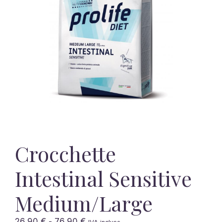
Crocchette
Intestinal Sensitive
Medium/Large
Fascia
26,90
€
-
76,90
€