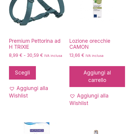
Premium Pettorina ad
Lozione orecchie
H TRIXIE
CAMON
Fascia
8,99
€
-
30,59
€
13,66
€
IVA inclusa
IVA inclusa
di
Questo
prezzo:
prodotto
Scegli
Aggiungi al
da
ha
carrello
8,99 €
più
a
Aggiungi alla
30,59 €
varianti.
Wishlist
Aggiungi alla
Le
Wishlist
opzioni
possono
essere
scelte