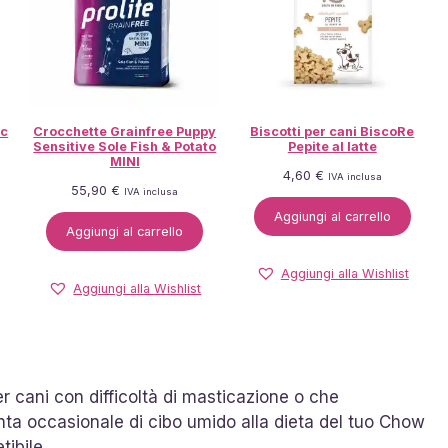
ic
Crocchette Grainfree Puppy
Biscotti per cani BiscoRe
Sensitive Sole Fish & Potato
Pepite al latte
MINI
4,60
€
IVA inclusa
55,90
€
IVA inclusa
Aggiungi al carrello
Aggiungi al carrello
Aggiungi alla Wishlist
Aggiungi alla Wishlist
er cani con difficoltà di masticazione o che
ta occasionale di cibo umido alla dieta del tuo Chow
ibile.