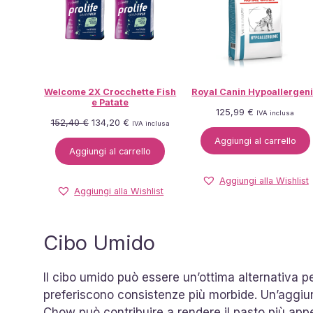
Welcome 2X Crocchette Fish
Royal Canin Hypoallergen
e Patate
125,99
€
IVA inclusa
Il
Il
152,40
€
134,20
€
IVA inclusa
prezzo
prezzo
Aggiungi al carrello
originale
attuale
Aggiungi al carrello
era:
è:
152,40 €.
134,20 €.
Aggiungi alla Wishlist
Aggiungi alla Wishlist
Cibo Umido
Il cibo umido può essere un’ottima alternativa p
preferiscono consistenze più morbide. Un’aggiun
Chow può contribuire a rendere il pasto più appet