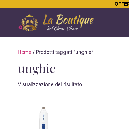
OFFER
Vai
al
contenuto
Home
/ Prodotti taggati “unghie”
unghie
Visualizzazione del risultato