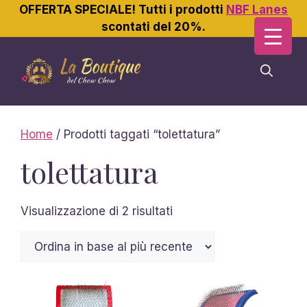
OFFERTA SPECIALE! Tutti i prodotti
NBF Lanes
scontati del 20%.
Vai
al
contenuto
Home
/ Prodotti taggati “tolettatura”
tolettatura
Ordina
Visualizzazione di 2 risultati
in
base
al
più
recente