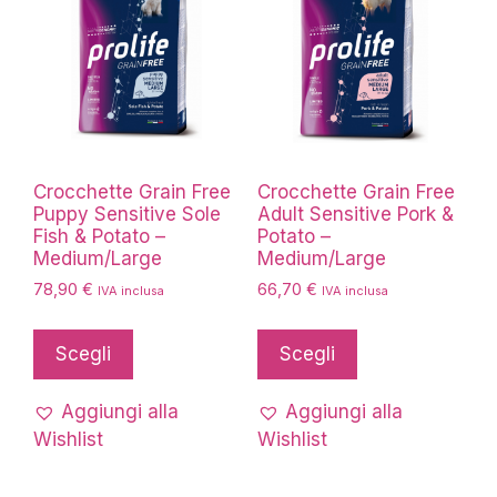
Crocchette Grain Free
Crocchette Grain Free
Puppy Sensitive Sole
Adult Sensitive Pork &
Fish & Potato –
Potato –
Medium/Large
Medium/Large
78,90
€
66,70
€
IVA inclusa
IVA inclusa
Questo
Questo
prodotto
prodotto
Scegli
Scegli
ha
ha
più
più
Aggiungi alla
Aggiungi alla
varianti.
varianti.
Wishlist
Wishlist
Le
Le
opzioni
opzioni