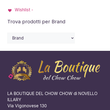
possono
possono
Wishlist -
essere
essere
scelte
scelte
Trova prodotti per Brand
nella
nella
pagina
pagina
del
del
prodotto
prodotto
LA BOUTIQUE DEL CHOW CHOW di NOVELLO
ILLARY
Via Vigonovese 130