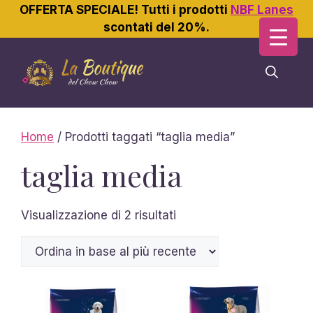
OFFERTA SPECIALE! Tutti i prodotti
NBF Lanes
scontati del 20%.
Vai
al
contenuto
Home
/ Prodotti taggati “taglia media”
taglia media
Ordina
Visualizzazione di 2 risultati
in
base
al
più
recente