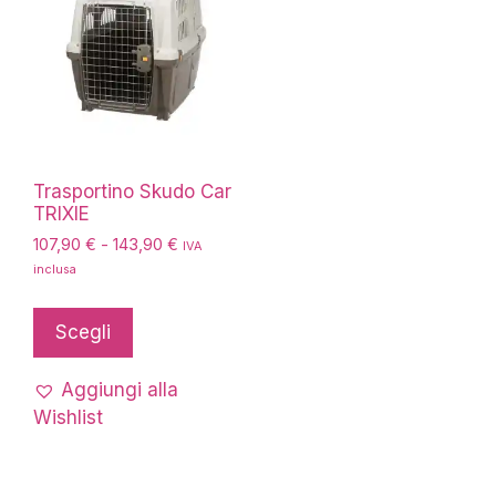
Trasportino Skudo Car
TRIXIE
Fascia
107,90
€
-
143,90
€
IVA
di
inclusa
prezzo:
Questo
da
prodotto
Scegli
107,90 €
ha
a
più
143,90 €
Aggiungi alla
varianti.
Wishlist
Le
opzioni
possono