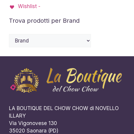
Wishlist -
essere
scelte
Trova prodotti per Brand
nella
pagina
del
prodotto
LA BOUTIQUE DEL CHOW CHOW di NOVELLO
ILLARY
Via Vigonovese 130
35020 Saonara (PD)