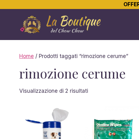
OFFER
Vai
al
contenuto
Home
/ Prodotti taggati “rimozione cerume”
rimozione cerume
Ordina
Visualizzazione di 2 risultati
in
base
al
più
recente