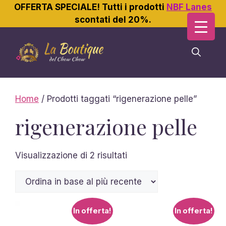
OFFERTA SPECIALE! Tutti i prodotti
NBF Lanes
scontati del 20%.
Vai
al
contenuto
Home
/ Prodotti taggati “rigenerazione pelle”
rigenerazione pelle
Ordina
Visualizzazione di 2 risultati
in
base
al
più
In offerta!
In offerta!
recente