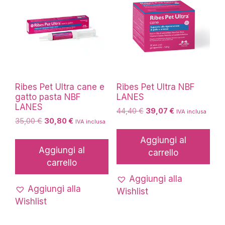
Ribes Pet Ultra cane e
Ribes Pet Ultra NBF
gatto pasta NBF
LANES
LANES
Il
Il
44,40
€
39,07
€
IVA inclusa
Il
Il
35,00
€
30,80
€
prezzo
prezzo
IVA inclusa
prezzo
prezzo
originale
attuale
Aggiungi al
originale
attuale
era:
è:
Aggiungi al
carrello
era:
è:
44,40 €.
39,07 €.
carrello
35,00 €.
30,80 €.
Aggiungi alla
Aggiungi alla
Wishlist
Wishlist