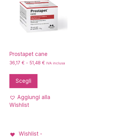
Prostapet cane
Fascia
36,17
€
-
51,48
€
IVA inclusa
di
Questo
prezzo:
prodotto
Scegli
da
ha
36,17 €
più
a
Aggiungi alla
51,48 €
varianti.
Wishlist
Le
opzioni
possono
Wishlist -
essere