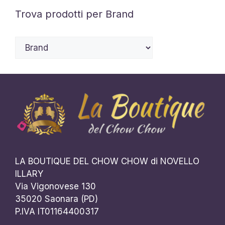
scelte
Trova prodotti per Brand
nella
pagina
del
prodotto
LA BOUTIQUE DEL CHOW CHOW di NOVELLO
ILLARY
Via Vigonovese 130
35020 Saonara (PD)
P.IVA IT01164400317