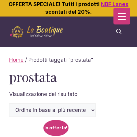
OFFERTA SPECIALE! Tutti i prodotti
NBF Lanes
scontati del 20%.
Vai
al
contenuto
Home
/ Prodotti taggati “prostata”
prostata
Visualizzazione del risultato
In offerta!