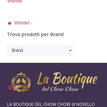
Wishlist
Le
opzioni
possono
Wishlist -
essere
scelte
Trova prodotti per Brand
nella
pagina
del
prodotto
LA BOUTIQUE DEL CHOW CHOW di NOVELLO