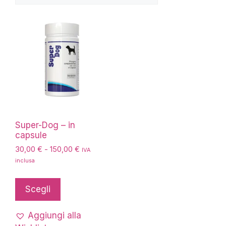
Super-Dog – in
capsule
Fascia
30,00
€
-
150,00
€
IVA
di
inclusa
prezzo:
Questo
da
prodotto
Scegli
30,00 €
ha
a
più
150,00 €
Aggiungi alla
varianti.