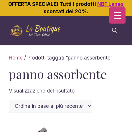
OFFERTA SPECIALE! Tutti i prodotti
NBF Lanes
scontati del 20%.
Vai
al
contenuto
Home
/ Prodotti taggati “panno assorbente”
panno assorbente
Visualizzazione del risultato