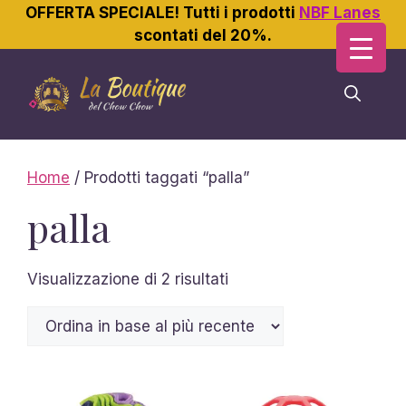
OFFERTA SPECIALE! Tutti i prodotti
NBF Lanes
scontati del 20%.
Vai
al
contenuto
Home
/ Prodotti taggati “palla”
palla
Ordina
Visualizzazione di 2 risultati
in
base
al
più
recente