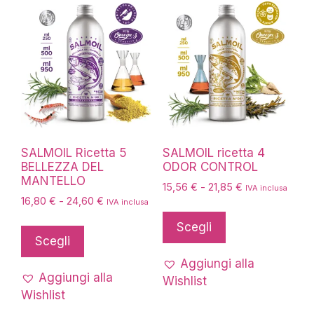
essere
scelte
nella
pagina
del
prodotto
SALMOIL Ricetta 5
SALMOIL ricetta 4
BELLEZZA DEL
ODOR CONTROL
MANTELLO
Fascia
15,56
€
-
21,85
€
IVA inclusa
Fascia
16,80
€
-
24,60
€
di
IVA inclusa
Questo
di
prezzo:
Questo
prodotto
Scegli
prezzo:
da
prodotto
Scegli
ha
da
15,56 €
ha
16,80 €
più
a
Aggiungi alla
più
a
21,85 €
Aggiungi alla
varianti.
Wishlist
24,60 €
varianti.
Wishlist
Le
Le
opzioni