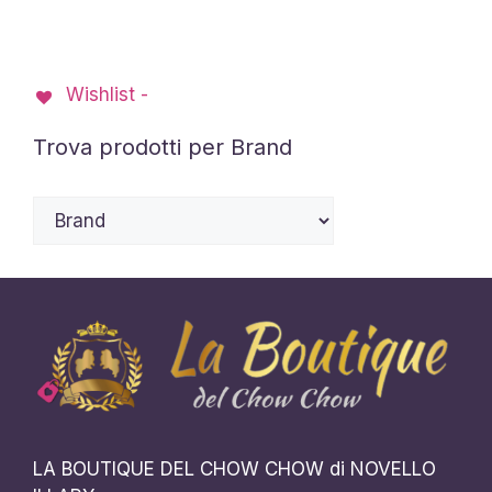
Le
Le
opzioni
opzioni
possono
possono
Wishlist -
essere
essere
scelte
scelte
Trova prodotti per Brand
nella
nella
pagina
pagina
del
del
prodotto
prodotto
LA BOUTIQUE DEL CHOW CHOW di NOVELLO