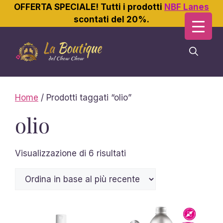
OFFERTA SPECIALE! Tutti i prodotti
NBF Lanes
scontati del 20%.
Vai
al
contenuto
Home
/ Prodotti taggati “olio”
olio
Ordina
Visualizzazione di 6 risultati
in
base
al
più
recente