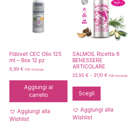
Fidovet CEC Olio 125
SALMOIL Ricetta 6
ml – Box 12 pz
BENESSERE
ARTICOLARE
6,99
€
IVA inclusa
Fascia
22,95
€
-
31,10
€
IVA inclusa
di
Questo
Aggiungi al
prezzo:
prodotto
Scegli
carrello
da
ha
22,95 €
più
a
Aggiungi alla
Aggiungi alla
31,10 €
varianti.
Wishlist
Wishlist
Le
opzioni
possono