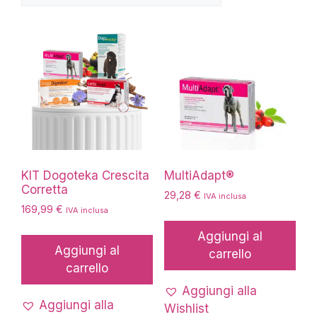
al
più
recente
KIT Dogoteka Crescita
MultiAdapt®
Corretta
29,28
€
IVA inclusa
169,99
€
IVA inclusa
Aggiungi al
Aggiungi al
carrello
carrello
Aggiungi alla
Aggiungi alla
Wishlist