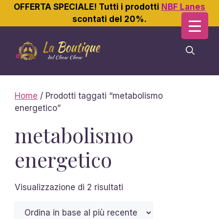
OFFERTA SPECIALE! Tutti i prodotti
NBF Lanes
scontati del 20%.
Vai
al
contenuto
Home
/ Prodotti taggati “metabolismo
energetico”
metabolismo
energetico
Ordina
Visualizzazione di 2 risultati
in
base