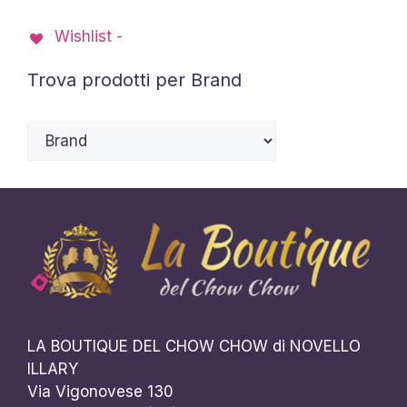
possono
Wishlist -
essere
scelte
Trova prodotti per Brand
nella
pagina
del
prodotto
LA BOUTIQUE DEL CHOW CHOW di NOVELLO
ILLARY
Via Vigonovese 130