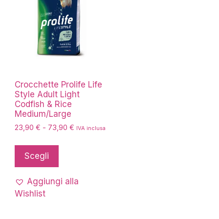
Crocchette Prolife Life
Style Adult Light
Codfish & Rice
Medium/Large
Fascia
23,90
€
-
73,90
€
IVA inclusa
di
Questo
prezzo:
prodotto
Scegli
da
ha
23,90 €
più
a
Aggiungi alla
73,90 €
varianti.
Wishlist
Le
opzioni