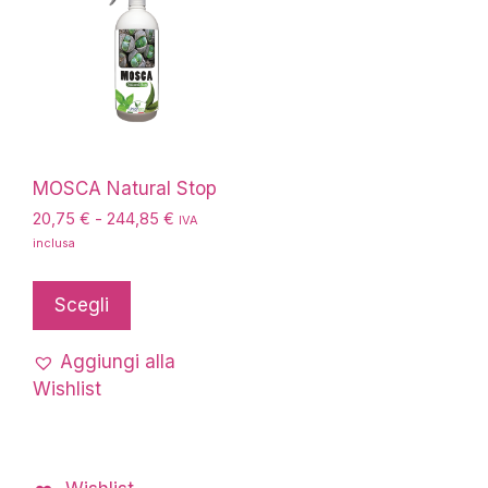
MOSCA Natural Stop
Fascia
20,75
€
-
244,85
€
IVA
di
inclusa
prezzo:
Questo
da
prodotto
Scegli
20,75 €
ha
a
più
244,85 €
Aggiungi alla
varianti.
Wishlist
Le
opzioni
possono