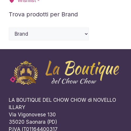
Wishlist -
essere
scelte
Trova prodotti per Brand
nella
pagina
del
prodotto
LA BOUTIQUE DEL CHOW CHOW di NOVELLO
ILLARY
Via Vigonovese 130
35020 Saonara (PD)
P.IVA IT01164400317