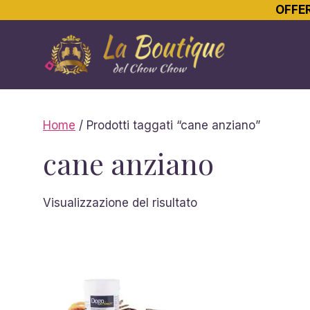
OFFER
Vai
al
contenuto
Home
/ Prodotti taggati “cane anziano”
cane anziano
Visualizzazione del risultato