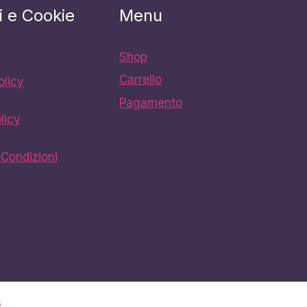
i e Cookie
Menu
Shop
Carrello
olicy
Pagamento
licy
 Condizioni
s