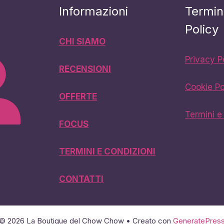
Informazioni
Termin
Policy
CHI SIAMO
Privacy P
RECENSIONI
Cookie Po
OFFERTE
Termini e
FOCUS
TERMINI E CONDIZIONI
CONTATTI
© 2026 La Boutique del Chow Chow
• Creato con
GeneratePres