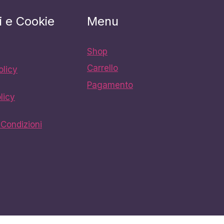
i e Cookie
Menu
Shop
Carrello
olicy
Pagamento
licy
 Condizioni