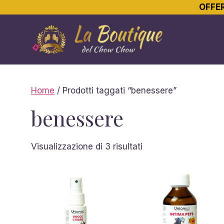
OFFER
Vai
al
contenuto
Home
/ Prodotti taggati “benessere”
benessere
Ordina
Visualizzazione di 3 risultati
in
base
al
più
recente