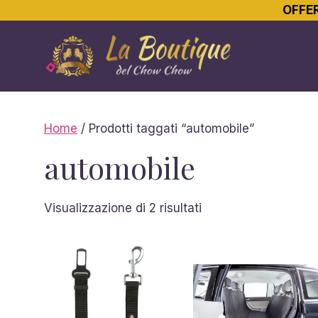
OFFER
Vai
al
contenuto
Home
/ Prodotti taggati “automobile”
automobile
Ordina
Visualizzazione di 2 risultati
in
base
al
più
recente