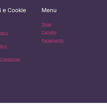
i e Cookie
Menu
Shop
Carrello
olicy
Pagamento
licy
 Condizioni