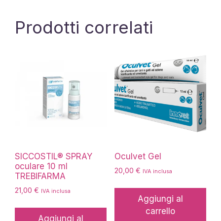
Prodotti correlati
SICCOSTIL® SPRAY
Oculvet Gel
oculare 10 ml
20,00
€
IVA inclusa
TREBIFARMA
21,00
€
IVA inclusa
Aggiungi al
carrello
Aggiungi al