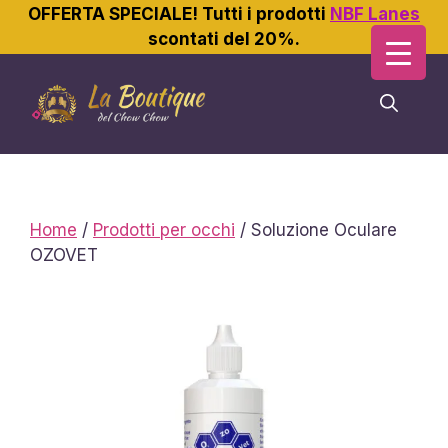
OFFERTA SPECIALE! Tutti i prodotti
NBF Lanes
scontati del 20%.
Vai
al
contenuto
Home
/
Prodotti per occhi
/ Soluzione Oculare
OZOVET