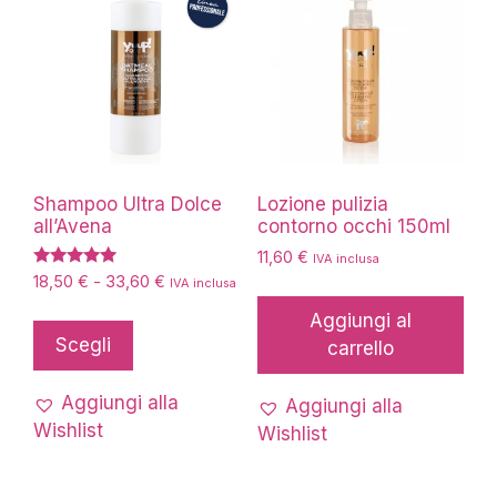
scelte
nella
pagina
del
prodotto
Shampoo Ultra Dolce
Lozione pulizia
all’Avena
contorno occhi 150ml
11,60
€
IVA inclusa
Valutato
Fascia
18,50
€
-
33,60
€
IVA inclusa
5.00
di
su 5
Questo
Aggiungi al
prezzo:
prodotto
Scegli
carrello
da
ha
18,50 €
più
a
Aggiungi alla
Aggiungi alla
33,60 €
varianti.
Wishlist
Wishlist
Le
opzioni