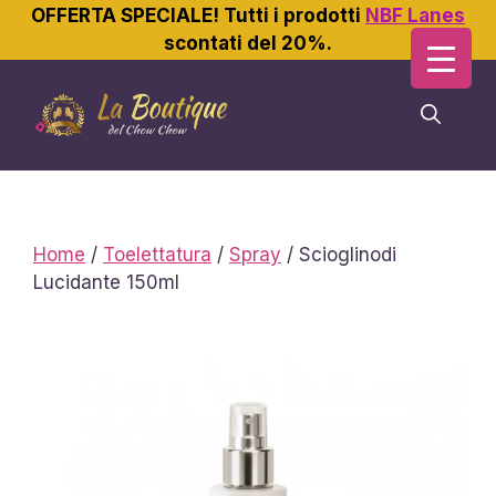
OFFERTA SPECIALE! Tutti i prodotti
NBF Lanes
scontati del 20%.
Vai
al
contenuto
Home
/
Toelettatura
/
Spray
/ Scioglinodi
Lucidante 150ml