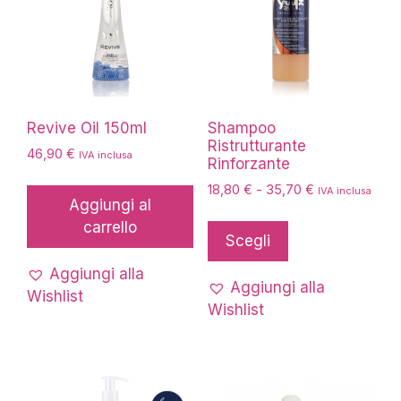
Revive Oil 150ml
Shampoo
Ristrutturante
46,90
€
IVA inclusa
Rinforzante
Fascia
18,80
€
-
35,70
€
IVA inclusa
Aggiungi al
di
Questo
prezzo:
carrello
prodotto
Scegli
da
ha
18,80 €
Aggiungi alla
più
a
Aggiungi alla
Wishlist
35,70 €
varianti.
Wishlist
Le
opzioni
possono
essere