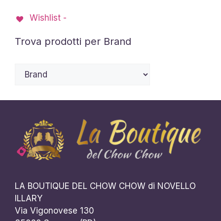
possono
essere
Wishlist -
scelte
Trova prodotti per Brand
nella
pagina
del
prodotto
LA BOUTIQUE DEL CHOW CHOW di NOVELLO
ILLARY
Via Vigonovese 130