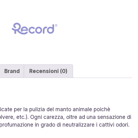
Cani
40
pz
quantità
Brand
Recensioni (0)
icate per la pulizia del manto animale poichè
polvere, etc.). Ogni carezza, oltre ad una sensazione di
ofumazione in grado di neutralizzare i cattivi odori.