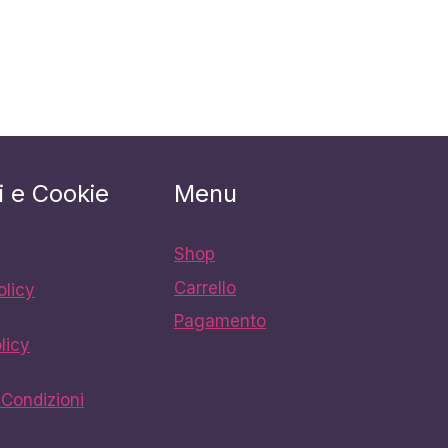
i e Cookie
Menu
Shop
Carrello
olicy
Pagamento
licy
 Condizioni