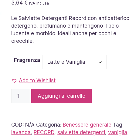
3,64
€
IVA inclusa
Le Salviette Detergenti Record con antibatterico
detergono, profumano e mantengono il pelo
lucente e morbido. Ideali anche per occhi e
orecchie.
Fragranza
Add to Wishlist
Record
Aggiungi al carrello
Salviette
Detergenti
con
Antibatterico
COD:
N/A
Categoria:
Benessere generale
Tag:
per
lavanda
,
RECORD
,
salviette detergenti
,
vaniglia