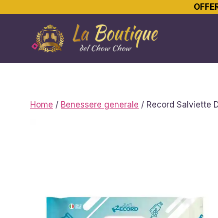
OFFER
Vai
al
contenuto
Home
/
Benessere generale
/ Record Salviette 