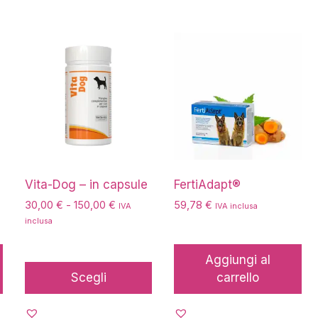
Questo
prodotto
ha
più
varianti.
Le
opzioni
possono
essere
Vita-Dog – in capsule
FertiAdapt®
scelte
Fascia
30,00
€
-
150,00
€
59,78
€
IVA
IVA inclusa
nella
di
inclusa
prezzo:
pagina
da
del
Aggiungi al
30,00 €
prodotto
Scegli
carrello
a
150,00 €