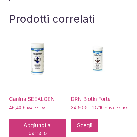
Prodotti correlati
Canina SEEALGEN
DRN Biotin Forte
Fascia
46,40
€
34,50
€
-
107,10
€
IVA inclusa
IVA inclusa
di
Questo
prezzo:
prodotto
Aggiungi al
Scegli
da
ha
carrello
34,50 €