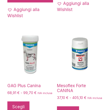
più
a
Aggiungi alla
107,10 €
varianti.
Aggiungi alla
Wishlist
Le
Wishlist
opzioni
possono
essere
scelte
nella
pagina
del
prodotto
GAG Plus Canina
Mesoflex Forte
CANINA
Fascia
68,91
€
-
99,70
€
IVA inclusa
Fascia
di
37,10
€
-
405,10
€
IVA inclusa
Questo
di
prezzo:
Questo
prodotto
Scegli
prezzo:
da