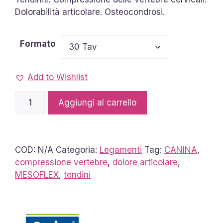
a
Dolorabilità articolare. Osteocondrosi.
62,40 €
Formato
Add to Wishlist
Mesoflex
Aggiungi al carrello
Senior
CANINA
quantità
COD:
N/A
Categoria:
Legamenti
Tag:
CANINA
,
compressione vertebre
,
dolore articolare
,
MESOFLEX
,
tendini