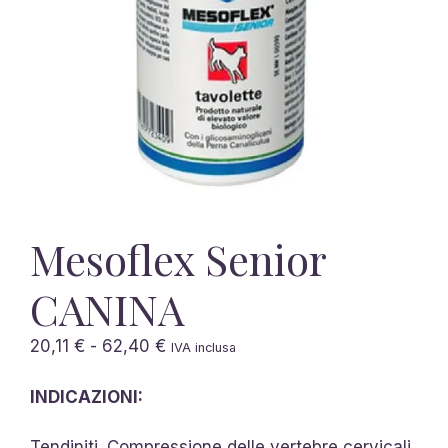
Mesoflex Senior
CANINA
Fascia
20,11
€
-
62,40
€
IVA inclusa
di
prezzo:
INDICAZIONI:
da
20,11 €
Tendiniti. Compressione delle vertebre cervicali.