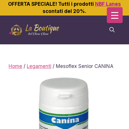
OFFERTA SPECIALE! Tutti i prodotti
NBF Lanes
scontati del 20%.
Vai
al
contenuto
Home
/
Legamenti
/ Mesoflex Senior CANINA