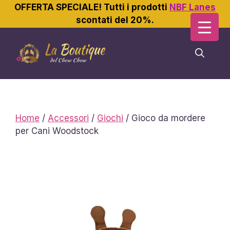
OFFERTA SPECIALE! Tutti i prodotti
NBF Lanes
scontati del 20%.
Vai
al
contenuto
Home
/
Accessori
/
Giochi
/ Gioco da mordere
per Cani Woodstock