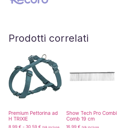
Prodotti correlati
Premium Pettorina ad
Show Tech Pro Combi
H TRIXIE
Comb 19 cm
Fascia
8,99
€
-
30,59
€
16,99
€
IVA inclusa
IVA inclusa