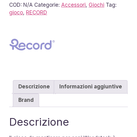
Cani
COD:
N/A
Categorie:
Accessori
,
Giochi
Tag:
Woodstock
gioco
,
RECORD
quantità
Descrizione
Informazioni aggiuntive
Brand
Descrizione