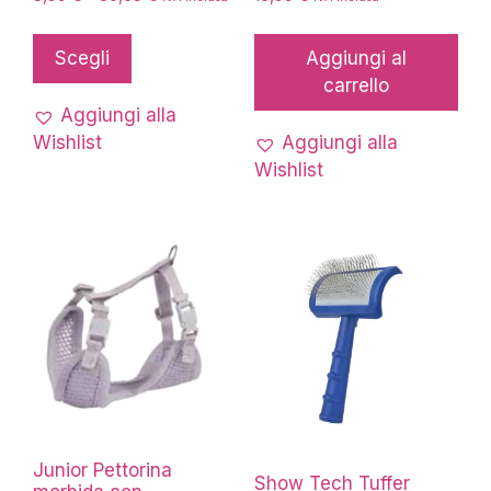
di
Questo
prezzo:
prodotto
Scegli
Aggiungi al
da
ha
carrello
8,99 €
più
a
Aggiungi alla
30,59 €
varianti.
Wishlist
Aggiungi alla
Le
Wishlist
opzioni
possono
essere
scelte
nella
pagina
del
prodotto
Junior Pettorina
Show Tech Tuffer