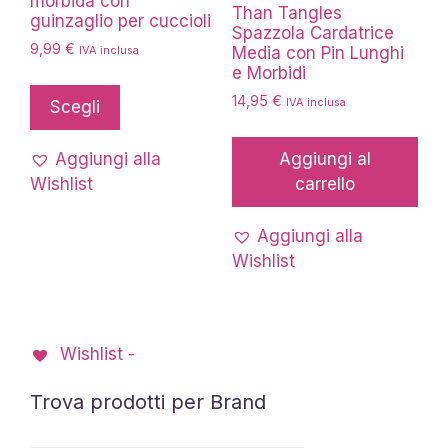
morbida con
Than Tangles
guinzaglio per cuccioli
Spazzola Cardatrice
9,99
€
Media con Pin Lunghi
IVA inclusa
e Morbidi
Questo
14,95
€
prodotto
IVA inclusa
Scegli
ha
più
Aggiungi alla
Aggiungi al
varianti.
Wishlist
carrello
Le
opzioni
Aggiungi alla
possono
Wishlist
essere
scelte
nella
Wishlist -
pagina
del
Trova prodotti per Brand
prodotto