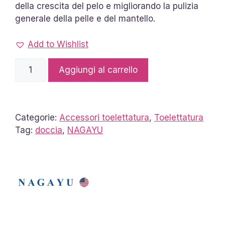
della crescita del pelo e migliorando la pulizia
generale della pelle e del mantello.
Add to Wishlist
Compresse
Aggiungi al carrello
Spa
Carbonate
Nagayu
quantità
Categorie:
Accessori toelettatura
,
Toelettatura
Tag:
doccia
,
NAGAYU