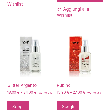
21,80 €
varianti.
Wishlist
Le
Aggiungi alla
opzioni
Wishlist
possono
essere
scelte
nella
pagina
del
prodotto
Glitter Argento
Rubino
Fascia
Fascia
18,00
€
-
34,00
€
15,90
€
-
27,00
€
IVA inclusa
IVA inclusa
di
di
Questo
Questo
prezzo:
prezzo:
prodotto
prodotto
Scegli
Scegli
da
da