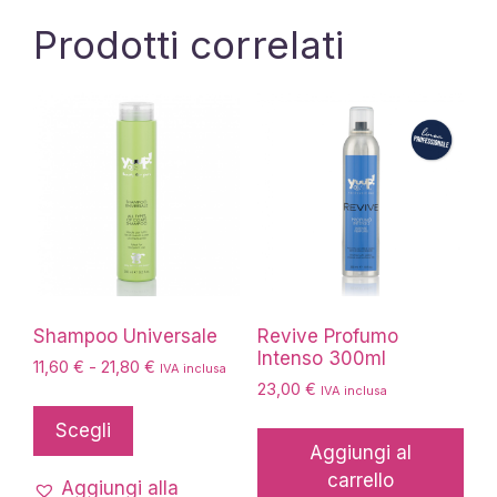
Prodotti correlati
Shampoo Universale
Revive Profumo
Intenso 300ml
Fascia
11,60
€
-
21,80
€
IVA inclusa
di
23,00
€
IVA inclusa
Questo
prezzo:
prodotto
Scegli
da
Aggiungi al
ha
11,60 €
carrello
più
a
Aggiungi alla