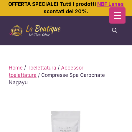
OFFERTA SPECIALE! Tutti i prodotti
NBF Lanes
scontati del 20%.
Vai
al
contenuto
Home
/
Toelettatura
/
Accessori
toelettatura
/ Compresse Spa Carbonate
Nagayu