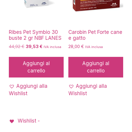
del
prodotto
Ribes Pet Symbio 30
Carobin Pet Forte cane
buste 2 gr NBF LANES
e gatto
Il
Il
44,92
€
39,53
€
28,00
€
IVA inclusa
IVA inclusa
prezzo
prezzo
originale
attuale
Aggiungi al
Aggiungi al
era:
è:
carrello
carrello
44,92 €.
39,53 €.
Aggiungi alla
Aggiungi alla
Wishlist
Wishlist
Wishlist -