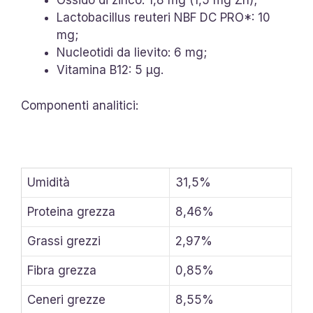
Ossido di zinco: 1,8 mg (1,5 mg Zn);
Lactobacillus reuteri NBF DC PRO*: 10
mg;
Nucleotidi da lievito: 6 mg;
Vitamina B12: 5 μg.
Componenti analitici:
Umidità
31,5%
Proteina grezza
8,46%
Grassi grezzi
2,97%
Fibra grezza
0,85%
Ceneri grezze
8,55%