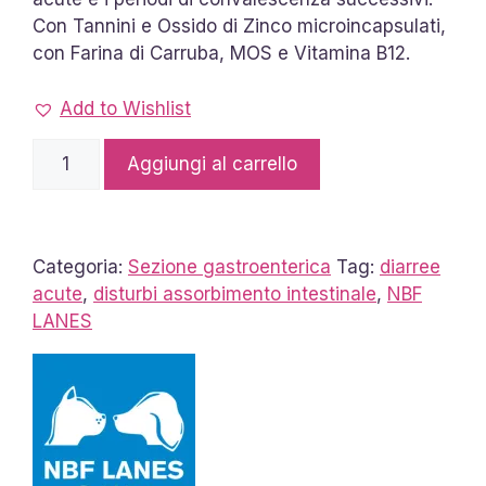
Con Tannini e Ossido di Zinco microincapsulati,
con Farina di Carruba, MOS e Vitamina B12.
Add to Wishlist
Carobin
Aggiungi al carrello
Pet
Forte
cane
e
Categoria:
Sezione gastroenterica
Tag:
diarree
gatto
acute
,
disturbi assorbimento intestinale
,
NBF
pasta
LANES
quantità