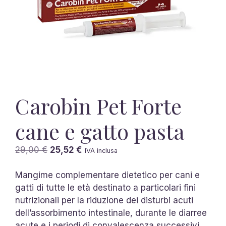
Carobin Pet Forte
cane e gatto pasta
Il
Il
29,00
€
25,52
€
IVA inclusa
prezzo
prezzo
originale
attuale
Mangime complementare dietetico per cani e
era:
è:
gatti di tutte le età destinato a particolari fini
29,00 €.
25,52 €.
nutrizionali per la riduzione dei disturbi acuti
dell’assorbimento intestinale, durante le diarree
acute e i periodi di convalescenza successivi.