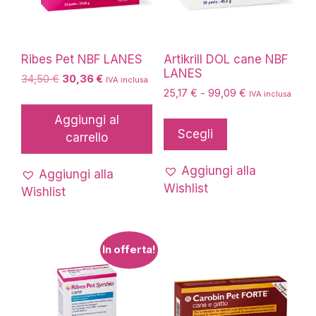
Ribes Pet NBF LANES
Artikrill DOL cane NBF
LANES
Il
Il
34,50
€
30,36
€
IVA inclusa
Fascia
prezzo
prezzo
25,17
€
-
99,09
€
IVA inclusa
di
originale
attuale
Questo
Aggiungi al
prezzo:
era:
è:
prodotto
Scegli
carrello
da
34,50 €.
30,36 €.
ha
25,17 €
più
a
Aggiungi alla
Aggiungi alla
99,09 €
varianti.
Wishlist
Wishlist
Le
opzioni
possono
In offerta!
essere
scelte
nella
pagina