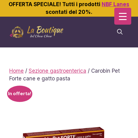
OFFERTA SPECIALE! Tutti i prodotti
NBF Lanes
scontati del 20%.
Vai
al
contenuto
Home
/
Sezione gastroenterica
/ Carobin Pet
Forte cane e gatto pasta
In offerta!