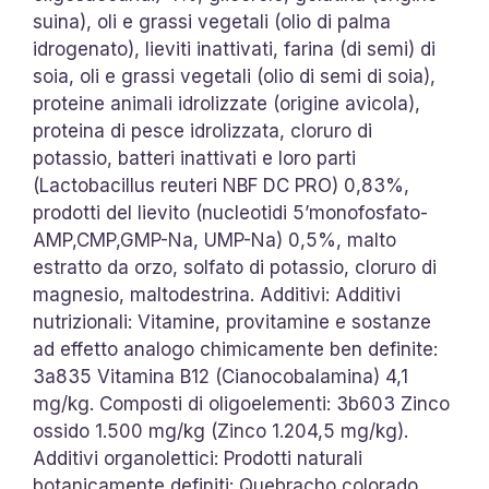
suina), oli e grassi vegetali (olio di palma
idrogenato), lieviti inattivati, farina (di semi) di
soia, oli e grassi vegetali (olio di semi di soia),
proteine animali idrolizzate (origine avicola),
proteina di pesce idrolizzata, cloruro di
potassio, batteri inattivati e loro parti
(Lactobacillus reuteri NBF DC PRO) 0,83%,
prodotti del lievito (nucleotidi 5’monofosfato-
AMP,CMP,GMP-Na, UMP-Na) 0,5%, malto
estratto da orzo, solfato di potassio, cloruro di
magnesio, maltodestrina. Additivi: Additivi
nutrizionali: Vitamine, provitamine e sostanze
ad effetto analogo chimicamente ben definite:
3a835 Vitamina B12 (Cianocobalamina) 4,1
mg/kg. Composti di oligoelementi: 3b603 Zinco
ossido 1.500 mg/kg (Zinco 1.204,5 mg/kg).
Additivi organolettici: Prodotti naturali
botanicamente definiti: Quebracho colorado