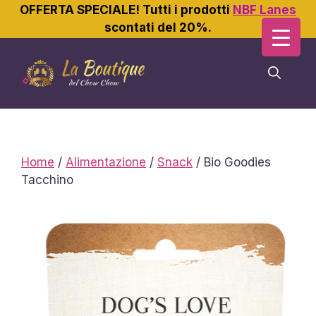
OFFERTA SPECIALE! Tutti i prodotti
NBF Lanes
scontati del 20%.
Vai
al
contenuto
Home
/
Alimentazione
/
Snack
/ Bio Goodies
Tacchino