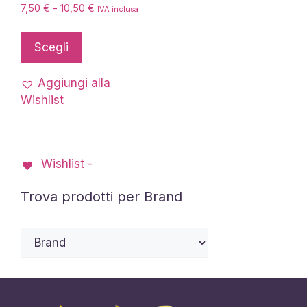
Fascia
7,50
€
-
10,50
€
IVA inclusa
di
Questo
prezzo:
prodotto
Scegli
da
ha
7,50 €
più
a
Aggiungi alla
10,50 €
varianti.
Wishlist
Le
opzioni
possono
Wishlist -
essere
scelte
Trova prodotti per Brand
nella
pagina
del
prodotto