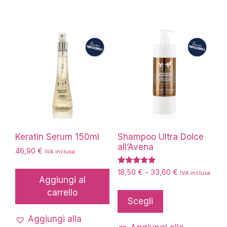
Le
Le
opzioni
opzioni
possono
possono
essere
essere
scelte
scelte
nella
nella
pagina
pagina
del
del
prodotto
prodotto
Keratin Serum 150ml
Shampoo Ultra Dolce
all’Avena
46,90
€
IVA inclusa
Valutato
Fascia
18,50
€
-
33,60
€
IVA inclusa
5.00
Aggiungi al
di
su 5
Questo
carrello
prezzo:
prodotto
Scegli
da
ha
18,50 €
Aggiungi alla
più
a