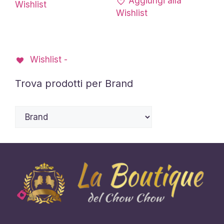
Aggiungi alla
Wishlist
33,60 €
varianti.
Wishlist
Le
opzioni
possono
Wishlist -
essere
scelte
Trova prodotti per Brand
nella
pagina
del
prodotto