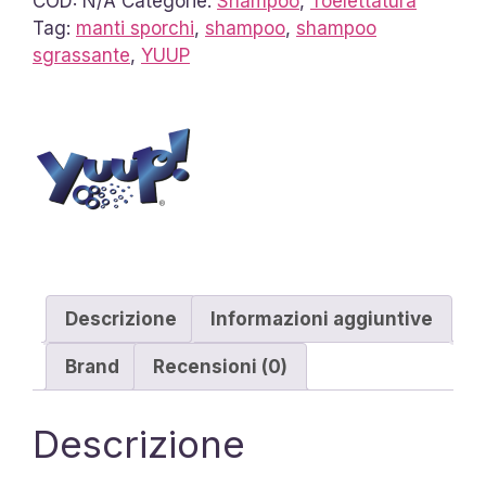
COD:
N/A
Categorie:
Shampoo
,
Toelettatura
quantità
Tag:
manti sporchi
,
shampoo
,
shampoo
sgrassante
,
YUUP
Descrizione
Informazioni aggiuntive
Brand
Recensioni (0)
Descrizione