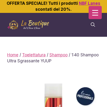
OFFERTA SPECIALE! Tutti i prodotti
NBF Lanes
scontati del 20%.
Vai
al
contenuto
Home
/
Toelettatura
/
Shampoo
/ 1:40 Shampoo
Ultra Sgrassante YUUP