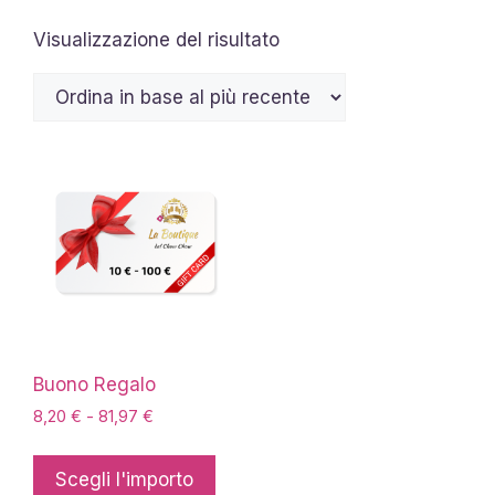
Visualizzazione del risultato
Buono Regalo
Fascia
8,20
€
-
81,97
€
di
Questo
prezzo:
prodotto
Scegli l'importo
da